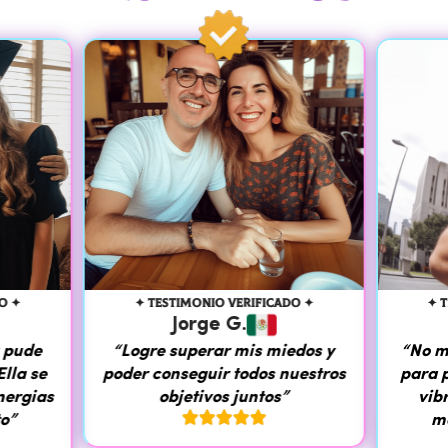
✦ TESTIMONIO VERIFICADO ✦
✦ TEST
Jorge G.
S
de
“Logre superar mis miedos y
“No me la
 se
poder conseguir todos nuestros
para prot
gias
objetivos juntos”
vibras 





mejor