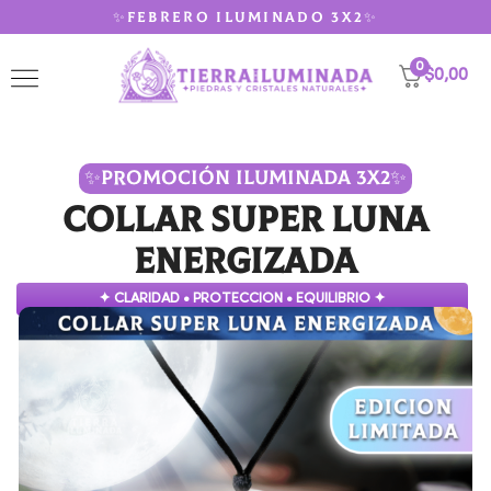
✨FEBRERO ILUMINADO 3X2✨
0
$
0,00
✨PROMOCIÓN ILUMINADA 3X2✨
Collar Super Luna
Energizada
✦ CLARIDAD • PROTECCION • EQUILIBRIO ✦