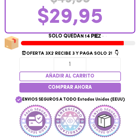
$
29,95
S
O
L
O
Q
U
E
D
A
N
1
4
P
I
E
Z
A
S
⏰OFERTA 3X2
RECIBE 3 Y PAGA SOLO 2! 👇
AÑADIR AL CARRITO
COMPRAR AHORA
ENVIOS SEGUROS A TODO Estados Unidos (EEUU)