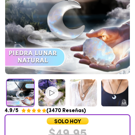
4.9/5
(3470 Reseñas)





SOLO HOY
$
49,95