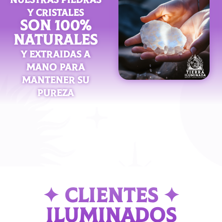
Y CRISTALES
SON 100%
NATURALES
Y EXTRAIDAS A
MANO PARA
MANTENER SU
PUREZA
✦ CLIENTES ✦
ILUMINADOS