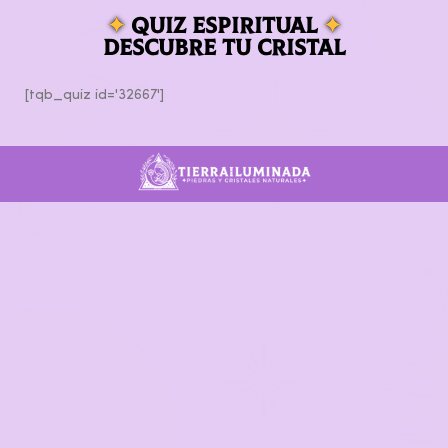
✦
quiz espiritual
✦
descubre tu cristal
[tqb_quiz id='32667']