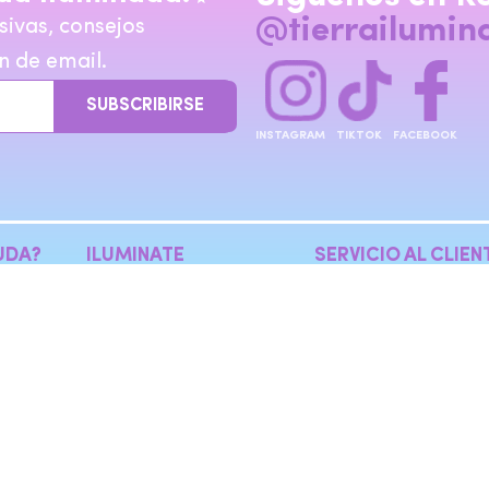
@tierrailumin
sivas, consejos
n de email.
SUBSCRIBIRSE
INSTAGRAM
TIKTOK
FACEBOOK
UDA?
ILUMINATE
SERVICIO AL CLIEN
minada.com
FAQs
Rastrear Pedido
Sobre Nosotros
Detalles de Envio
Testimonios
Devoluciones
Contactanos
Terminos
Política de Privacid