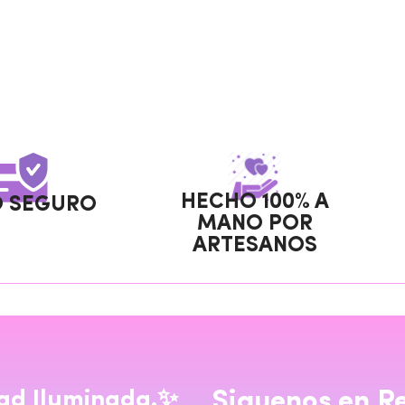
HECHO 100% A
 SEGURO
MANO POR
ARTESANOS
ad Iluminada.✨
Siguenos en Re