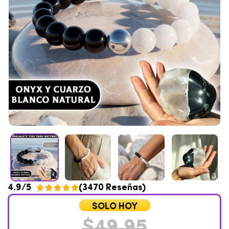
4.9/5
(3470 Reseñas)





SOLO HOY
$
49,95