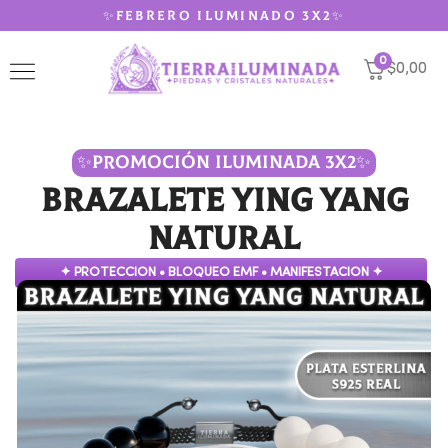
✨FEBRERO ILUMINADO 3X2✨
0
$0,00
✨PROMOCIÓN ILUMINADA 3X2✨
Brazalete Ying Yang
Natural
✦ PROTECCION • BLOQUEO EMF • MANIFESTACION ✦