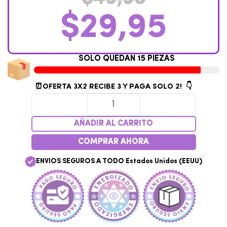
$
29,95
S
O
L
O
Q
U
E
D
A
N
1
5
P
I
E
Z
A
S
⏰OFERTA 3X2
RECIBE 3 Y PAGA SOLO 2! 👇
AÑADIR AL CARRITO
COMPRAR AHORA
ENVIOS SEGUROS A TODO Estados Unidos (EEUU)