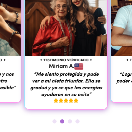
O ✦
✦ TESTIMONIO VERIFICADO ✦
✦ 
Miriam A.
 y nos
“Me siento protegida y pude
“Logr
stro
ver a mi nieta triunfar. Ella se
poder 
osible”
graduó y yo se que las energias
ayudaron en su exito”




