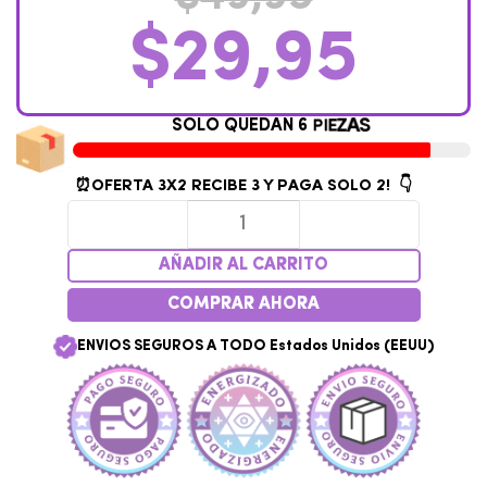
$
29,95
S
O
L
O
Q
U
E
D
A
N
6
P
I
E
Z
A
S
⏰OFERTA 3X2
RECIBE 3 Y PAGA SOLO 2! 👇
AÑADIR AL CARRITO
COMPRAR AHORA
ENVIOS SEGUROS A TODO Estados Unidos (EEUU)