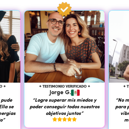
O ✦
✦ TESTIMONIO VERIFICADO ✦
✦ 
Jorge G.
y pude
“Logre superar mis miedos y
“No m
Ella se
poder conseguir todos nuestros
para 
nergias
objetivos juntos”
vib





to”
m