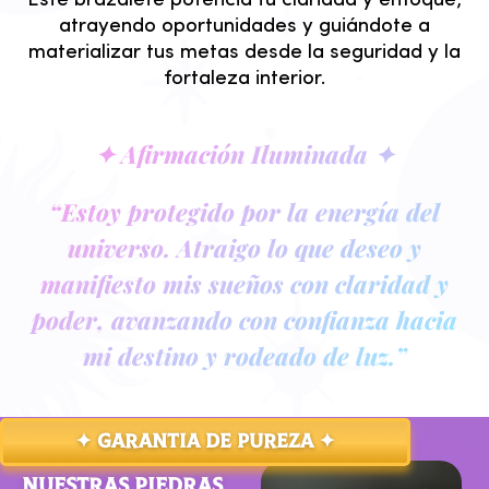
Este brazalete potencia tu claridad y enfoque,
atrayendo oportunidades y guiándote a
materializar tus metas desde la seguridad y la
fortaleza interior.
✦ Afirmación Iluminada ✦
“Estoy protegido por la energía del
universo. Atraigo lo que deseo y
manifiesto mis sueños con claridad y
poder, avanzando con confianza hacia
mi destino y rodeado de luz.”
✦ GARANTIA DE PUREZA ✦
NUESTRAS PIEDRAS