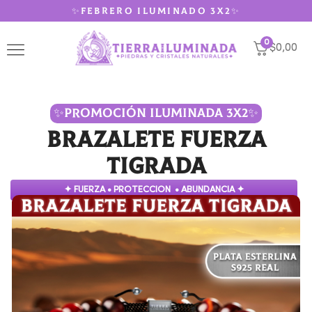
✨FEBRERO ILUMINADO 3X2✨
0
$0,00
✨PROMOCIÓN ILUMINADA 3X2✨
Brazalete Fuerza
Tigrada
✦ FUERZA • PROTECCION • ABUNDANCIA ✦