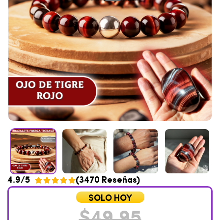
4.9/5
(3470 Reseñas)





SOLO HOY
$
49,95