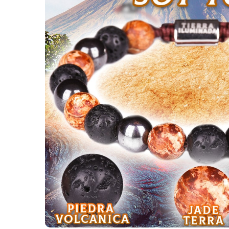
GBP
GBP
PEN
PEN
ARS