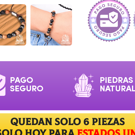
PAGO
PIEDRAS
SEGURO
NATURA
QUEDAN solo 6 piezas
 SOLO HOY PARA
Estados Un