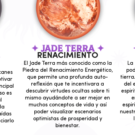
✦ JADE TERRA ✦
RENACIMIENTO
✦
El Jade Terra más conocido como la
La 
Piedra del Renacimiento Energético,
pod
canes
que permite una profunda auto-
tierra
otivar
reflexión que te incentivara a
del 
ncipal
descubrir virtudes ocultas sobre ti
espir
so es
mismo ayudándote a ser mejor en
e
l
muchos conceptos de vida y así
espir
la
poder visualizar escenarios
nuest
aídas
optimistas de prosperidad y
ciarlo
bienestar.