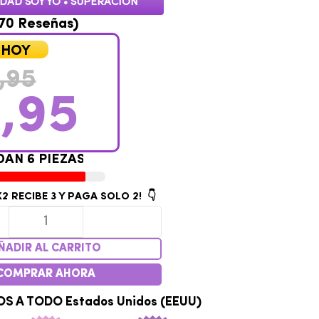
IDAD SOY YO • SUPERACIÓN
70 Reseñas)
 HOY
,95
,95
O
C
A
S
P
I
E
Z
A
S
X2
RECIBE 3 Y PAGA SOLO 2! 👇
ÑADIR AL CARRITO
COMPRAR AHORA
S A TODO Estados Unidos (EEUU)