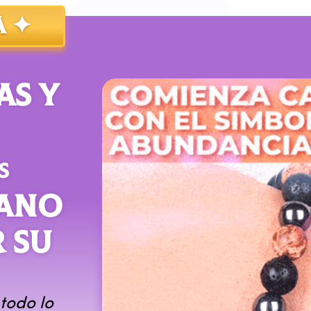
A ✦
AS Y
S
MANO
 SU
todo lo