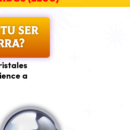
TU SER
RRA?
istales
ience a