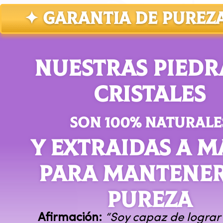
✦ GARANTIA DE PUREZ
NUESTRAS PIEDR
CRISTALES
SON 100% NATURALE
Y EXTRAIDAS A 
PARA MANTENER
PUREZA
Afirmación
:
“Soy capaz de lograr 