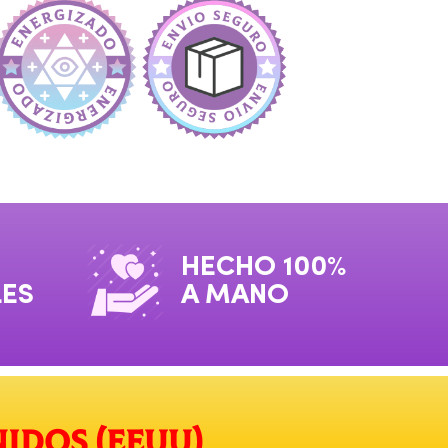
HECHO 100%
LES
A MANO
idos (EEUU)