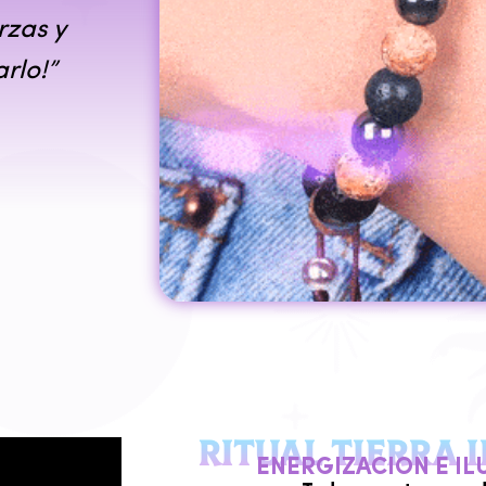
rzas y
rlo!”
RITUAL TIERRA 
ENERGIZACION E I