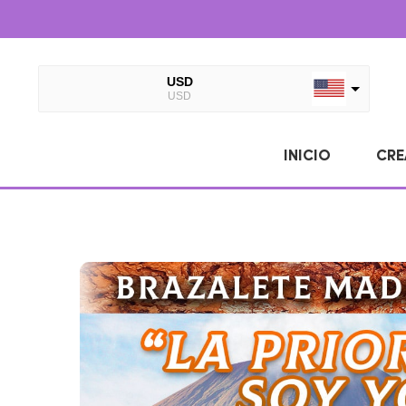
USD
USD
EUR
EUR
INICIO
CRE
MXN
MXN
CLP
CLP
COP
COP
UYU
UYU
AUD
AUD