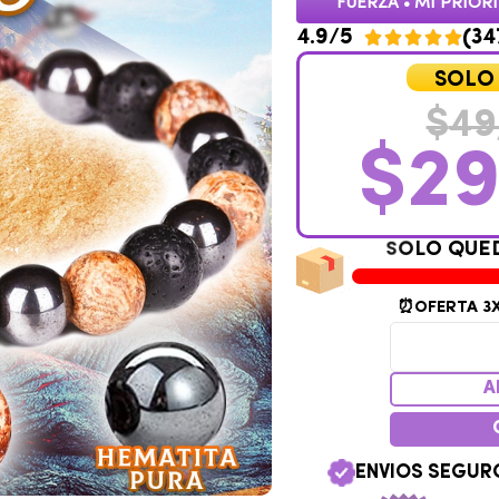
FUERZA • MI PRIOR
4.9/5
(34





SOLO
$
49
$
29
Q
U
E
D
A
N
P
⏰OFERTA 3
A
ENVIOS SEGURO