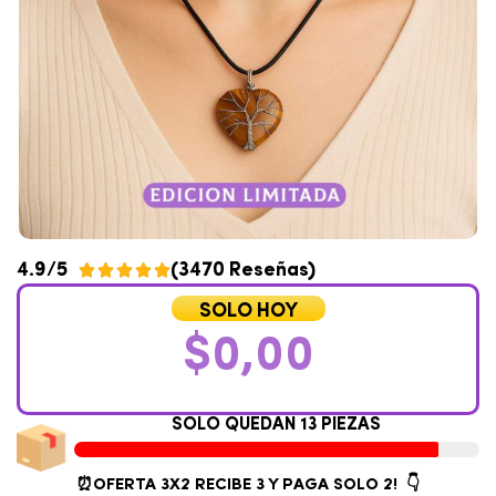
4.9/5
(3470 Reseñas)





SOLO HOY
$
0,00
S
O
L
O
Q
U
E
D
A
N
1
3
P
I
E
Z
A
S
⏰OFERTA 3X2
RECIBE 3 Y PAGA SOLO 2! 👇