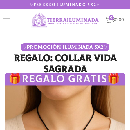
✨FEBRERO ILUMINADO 3X2✨
0
$0,00
✨PROMOCIÓN ILUMINADA 3X2✨
REGALO: Collar Vida
Sagrada