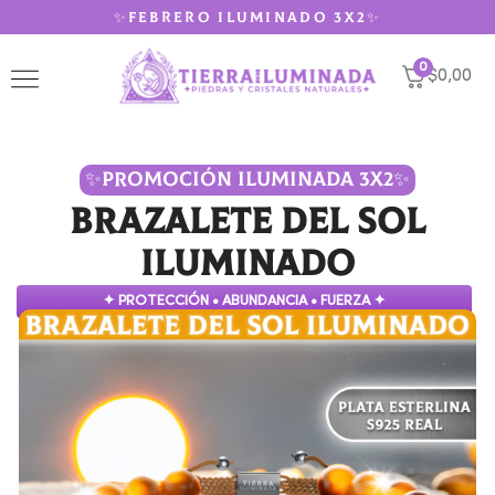
✨FEBRERO ILUMINADO 3X2✨
0
$0,00
✨PROMOCIÓN ILUMINADA 3X2✨
Brazalete Del Sol
Iluminado
✦ PROTECCIÓN • ABUNDANCIA • FUERZA ✦