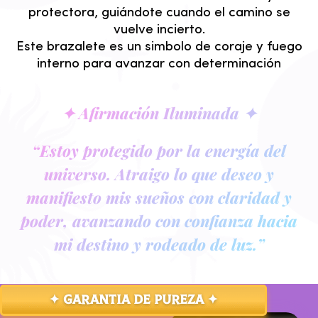
protectora, guiándote cuando el camino se
vuelve incierto.
Este brazalete es un simbolo de coraje y fuego
interno para avanzar con determinación
✦ Afirmación Iluminada ✦
“Estoy protegido por la energía del
universo. Atraigo lo que deseo y
manifiesto mis sueños con claridad y
poder, avanzando con confianza hacia
mi destino y rodeado de luz.”
✦ GARANTIA DE PUREZA ✦