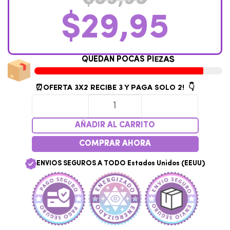
$
29,95
Q
U
E
D
A
N
P
O
C
A
S
P
I
E
Z
A
S
⏰OFERTA 3X2
RECIBE 3 Y PAGA SOLO 2! 👇
AÑADIR AL CARRITO
COMPRAR AHORA
ENVIOS SEGUROS A TODO Estados Unidos (EEUU)