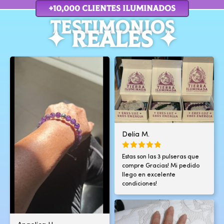
+10,000 cLIENTES ILUMINADOS
TESTIMOnIOS
✦ REALES ✦
Delia M.
Estas son las 3 pulseras que
compre Gracias! Mi pedido
llego en excelente
condiciones!