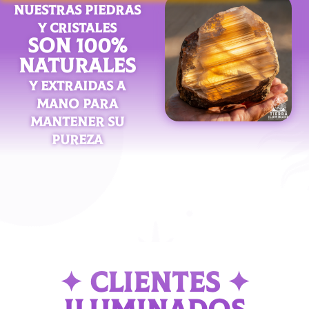
NUESTRAS PIEDRAS
Y CRISTALES
SON 100%
NATURALES
Y EXTRAIDAS A
MANO PARA
MANTENER SU
PUREZA
✦ CLIENTES ✦