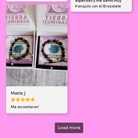
esperado y me siento muy
tranquilo con el Brazalete
Maria J.
Me encantaron!
Load more