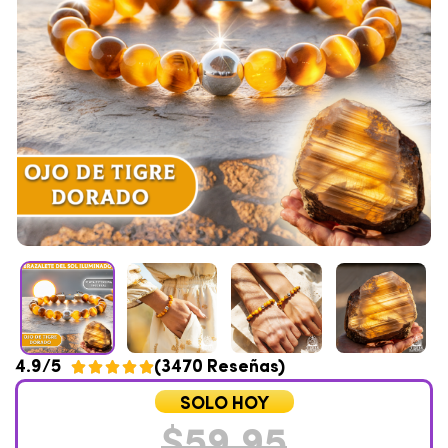
4.9/5
(3470 Reseñas)





SOLO HOY
$
59,95