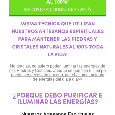
AL 100%!
SIN COSTO ADICIONAL DE ENVIO 👍
MISMA TÉCNICA QUE UTILIZAN
NUESTROS ARTESANOS ESPIRITUALES
PARA MANTENER LAS PIEDRAS Y
CRISTALES NATURALES AL 100% TODA
LA VIDA!
No gracias, no quiero poder iluminar las energías de
mis Piedras y Cristales, aunque se que con el tiempo
puede ser necesario hacerlo, por el acumulamiento
de energias del dia a dia>>
¿PORQUE DEBO PURIFICAR E
ILUMINAR LAS ENERGÍAS?
Nuestros Artesanos Espirituales